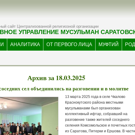
ый сайт Централизованной религиозной организации
ВНОЕ УПРАВЛЕНИЕ МУСУЛЬМАН САРАТОВС
ТИ
АНАЛИТИКА
ОТ ПЕРВОГО ЛИЦА
МУФТИЙ
РО
Архив за 18.03.2025
оседних сел объединились на разговении и в молитве
13 марта 2025 года в селе Чкалово
Краснокутского района местными
мусульманами был организован
коллективный ифтар, собравший на
разговение также жителей соседнего
селения Комсомольское и почетных гос
из Саратова, Питерки и Ершова. В частн