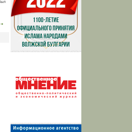
был
 »