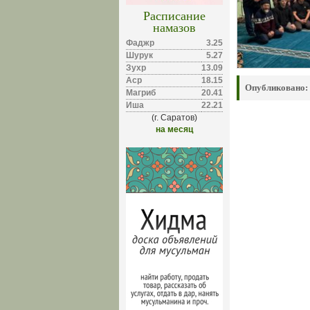
Расписание
намазов
Фаджр
3.25
Шурук
5.27
Зухр
13.09
Аср
18.15
Опубликовано:
Магриб
20.41
Иша
22.21
(г. Саратов)
на месяц