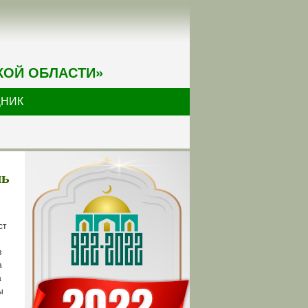
КОЙ ОБЛАСТИ»
ДНИК
ль
ст
в
а
а
ы