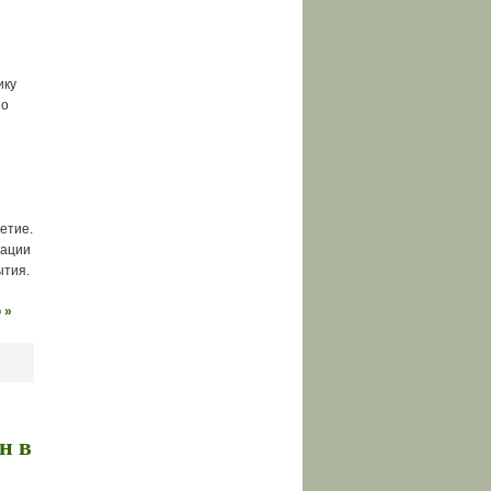
ику
по
етие.
зации
ытия.
 »
н в