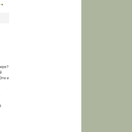
 »
мире?
й
Эти и
-
й