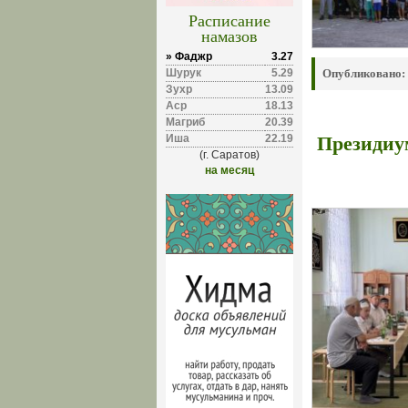
Расписание
намазов
» Фаджр
3.27
Шурук
5.29
Опубликовано:
Зухр
13.09
Аср
18.13
Магриб
20.39
Президиу
Иша
22.19
(г. Саратов)
на месяц