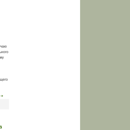
учаю
ьного
ему
–
ущего
 »
в