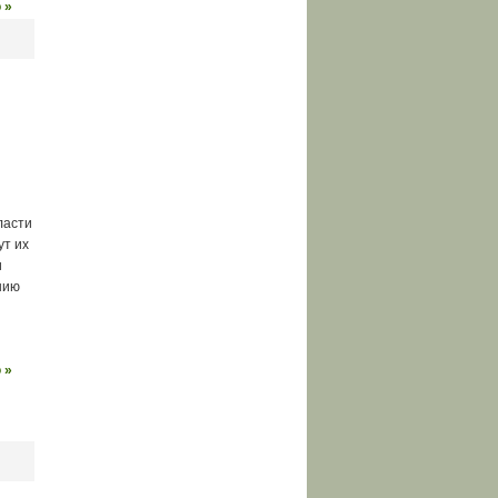
 »
ласти
ут их
и
нию
 »