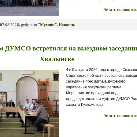
Читать полностью
07.08.2026, рубрики:
"Муслим"
,
Новости
.
м ДУМСО встретился на выездном заседани
Хвалынске
4 и 5 августа 2026 года в городе Хвалын
Саратовской области состоялось выезд
заседание президиума Духовного
управления мусульман региона.
Мероприятие проходило под
председательством муфтия ДУМСО Рас
хазрата Кузяхметова.
Читать полностью