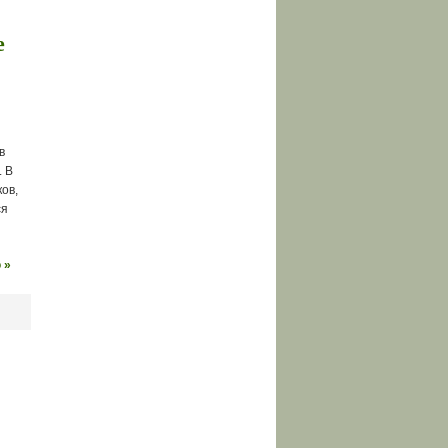
е
в
. В
ов,
ся
 »