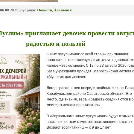
06.08.2026, рубрики:
Новости
,
Хвалынск
.
услим» приглашает девочек провести август
радостью и пользой
Юных мусульманок со всей страны приглашают
провести летние каникулы в детском оздоровител
лагере «Зеркальный». С 13 по 23 августа 2026 год
базе учреждения пройдет Всероссийская летняя 
«Муслим» для девочек.
Лагерь расположен посреди хвойных лесов в База
Карабулакском районе Саратовской области. Это
место, где знания, вера и радость соединяются в 
месте, отмечают организаторы.
В «Зеркальном» юные мусульманки будут отдыхат
наставничеством компетентных женщин-вожатых.
Возраст воспитанниц — с 9 до 17 лет.