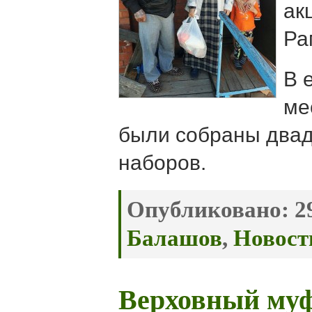
ак
Ра
В 
ме
были собраны двад
наборов.
Опубликовано:
29
Балашов
,
Новост
Верховный муф