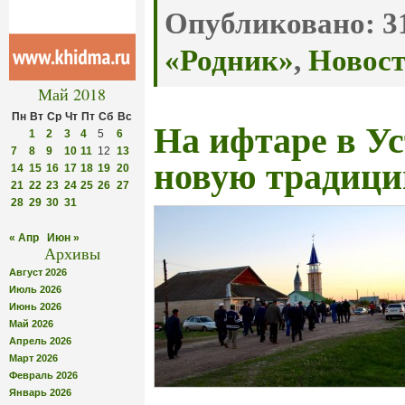
Опубликовано:
31
«Родник»
,
Новос
Май 2018
Пн
Вт
Ср
Чт
Пт
Сб
Вс
На ифтаре в Ус
1
2
3
4
5
6
7
8
9
10
11
12
13
новую традиц
14
15
16
17
18
19
20
21
22
23
24
25
26
27
28
29
30
31
« Апр
Июн »
Архивы
Август 2026
Июль 2026
Июнь 2026
Май 2026
Апрель 2026
Март 2026
Февраль 2026
Январь 2026