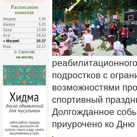
Расписание
намазов
Фаджр
3.30
Шурук
5.31
Зухр
13.09
Аср
18.12
» Магриб
20.37
Иша
22.17
(г. Саратов)
на месяц
реабилитационного
подростков с огра
возможностями про
спортивный праздн
Долгожданное соб
приурочено ко Дню