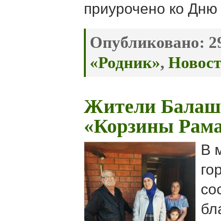
приурочено ко Дню
Опубликовано:
29
«Родник»
,
Новос
Жители Балаш
«Корзины Рам
В 
го
со
бл