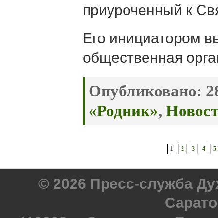
приуроченный к Св
Его инициатором в
общественная орга
Опубликовано:
28
«Родник»
,
Новос
1
2
3
4
5
© 2026 Пресс-служба Д
Сарато