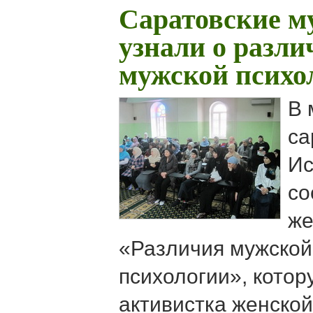
Саратовские м
узнали о разли
мужской психо
В 
са
Ис
со
же
«Различия мужской
психологии», котор
активистка женско