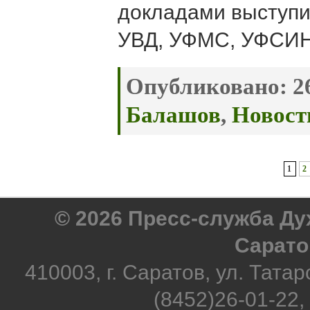
докладами выступи
УВД, УФМС, УФСИН
Опубликовано:
26
Балашов
,
Новост
1
2
© 2026 Пресс-служба Д
Сарато
410003, г. Саратов, ул. Татар
(8452)26-01-22,