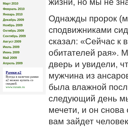
жизни, но мы не зн
Март 2010
Февраль 2010
Январь 2010
Однажды пророк (м
Декабрь 2009
Ноябрь 2009
сподвижниками сиде
Октябрь 2009
Сентябрь 2009
сказал: «Сейчас к 
Август 2009
Июль 2009
обитателей рая». 
Июнь 2009
Май 2009
дверь и увидели, ч
Апрель 2009
Рамки а2
мужчина из ансаров
Всегда в наличии
рамки
а2
можно купить со
скидкой.
была влажной посл
www.ruram.ru
следующий день мы
мечети, и он снова 
вам зайдет человек