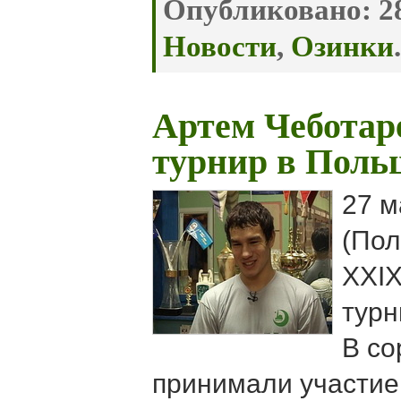
Опубликовано:
28
Новости
,
Озинки
.
Артем Чеботар
турнир в Поль
27 м
(Пол
XXI
турн
В со
принимали участие