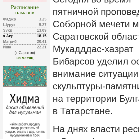
Расписание
пятничной пропове
намазов
Фаджр
3.25
Соборной мечети 
Шурук
5.27
Зухр
13.09
Саратовской облас
» Аср
18.15
Магриб
20.41
Мукадддас-хазрат
Иша
22.21
(г. Саратов)
на месяц
Бибарсов уделил о
внимание ситуации
скульптуры-памятн
на территории Булг
в Татарстане.
На днях власти рес