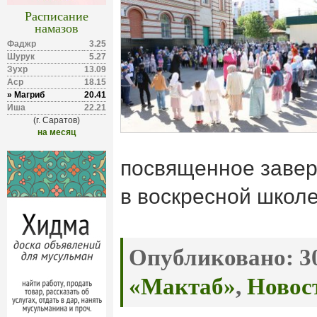
Расписание
намазов
Фаджр
3.25
Шурук
5.27
Зухр
13.09
Аср
18.15
» Магриб
20.41
Иша
22.21
(г. Саратов)
на месяц
посвященное завер
в воскресной школ
Опубликовано:
30
«Мактаб»
,
Новос