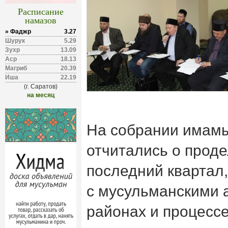
Расписание
намазов
» Фаджр
3.27
Шурук
5.29
Зухр
13.09
Аср
18.13
Магриб
20.39
Иша
22.19
(г. Саратов)
на месяц
На собрании имам
отчитались о проде
последний квартал,
с мусульманскими 
районах и процесс