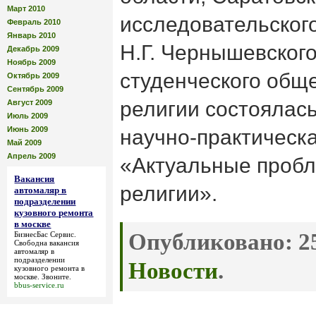
Март 2010
исследовательског
Февраль 2010
Январь 2010
Н.Г. Чернышевского
Декабрь 2009
Ноябрь 2009
студенческого общ
Октябрь 2009
Сентябрь 2009
религии состоялас
Август 2009
Июль 2009
Июнь 2009
научно-практическ
Май 2009
Апрель 2009
«Актуальные проб
Вакансия
религии».
автомаляр в
подразделении
кузовного ремонта
в москве
Опубликовано:
25
БизнесБас Сервис.
Свободна
вакансия
автомаляр в
подразделении
Новости
.
кузовного ремонта в
москве
. Звоните.
bbus-service.ru