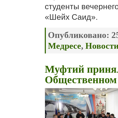
студенты вечернег
«Шейх Саид».
Опубликовано:
25
Медресе
,
Новост
Муфтий принял
Общественном