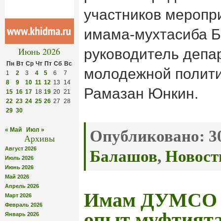
участников меропр
имама-мухтасиба Б
Июнь 2026
руководитель депа
Пн
Вт
Ср
Чт
Пт
Сб
Вс
молодежной полити
1
2
3
4
5
6
7
8
9
10
11
12
13
14
Рамазан Юнкин.
15
16
17
18
19
20
21
22
23
24
25
26
27
28
29
30
« Май
Июл »
Опубликовано:
30
Архивы
Август 2026
Балашов
,
Новост
Июль 2026
Июнь 2026
Май 2026
Апрель 2026
Имам ДУМСО 
Март 2026
Февраль 2026
опыт муфтията
Январь 2026