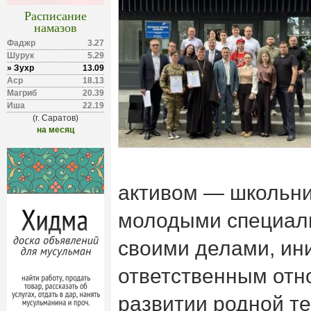
Расписание
намазов
Фаджр
3.27
Шурук
5.29
» Зухр
13.09
Аср
18.13
Магриб
20.39
Иша
22.19
(г. Саратов)
на месяц
активом — школьни
молодыми специал
своими делами, ин
ответственным отн
развитии родной те