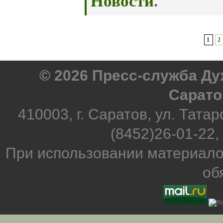
Новости
.
1
2
© 2026 Пресс-служба Д
Сарато
410003, г. Саратов, ул. Татар
(8452)26-01-22,
При использовании материало
об