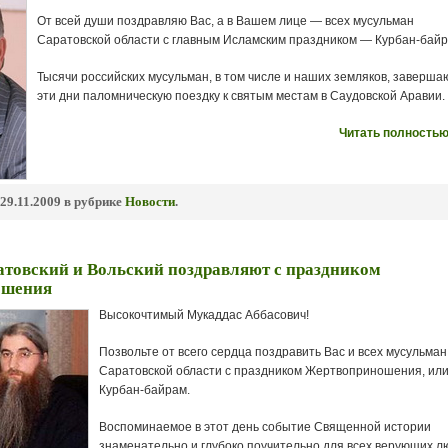
От всей души поздравляю Вас, а в Вашем лице — всех мусульман
Саратовской области с главным Исламским праздником — Курбан-байр
Тысячи российских мусульман, в том числе и наших земляков, заверша
эти дни паломническую поездку к святым местам в Саудовской Аравии.
Читать полностью
29.11.2009 в рубрике
Новости
.
атовский и Вольский поздравляют с праздником
ошения
Высокочтимый Мукаддас Аббасович!
Позвольте от всего сердца поздравить Вас и всех мусульман
Саратовской области с праздником Жертвоприношения, ил
Курбан-байрам.
Воспоминаемое в этот день событие Священной истории
знаменательно и глубоко поучительно для всех верующих л