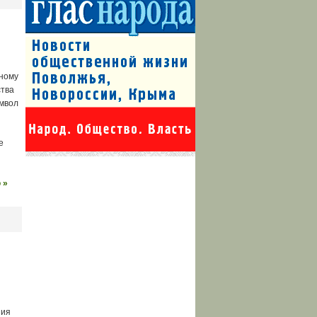
ьному
ства
имвол
е
 »
ния