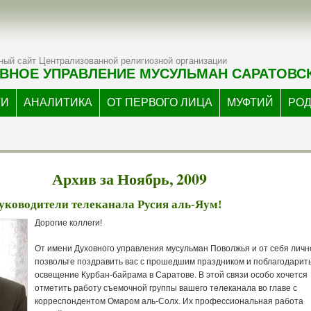
ый сайт Централизованной религиозной организации
ВНОЕ УПРАВЛЕНИЕ МУСУЛЬМАН САРАТОВС
ТИ
АНАЛИТИКА
ОТ ПЕРВОГО ЛИЦА
МУФТИЙ
РО
Архив за Ноябрь, 2009
уководители телеканала Русия аль-Яум!
Дорогие коллеги!
От имени Духовного управления мусульман Поволжья и от себя личн
позвольте поздравить вас с прошедшим праздником и поблагодарить
освещение Курбан-байрама в Саратове. В этой связи особо хочется
отметить работу съемочной группы вашего телеканала во главе с
корреспондентом Омаром аль-Солх. Их профессиональная работа