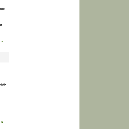
ого
 и
 »
бан-
й
 »