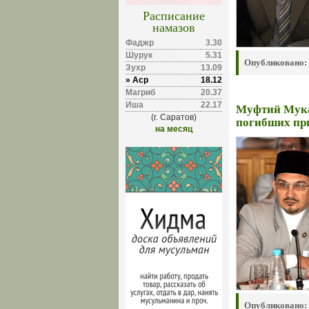
Расписание
намазов
Фаджр
3.30
Шурук
5.31
Опубликовано:
Зухр
13.09
» Аср
18.12
Магриб
20.37
Иша
22.17
Муфтий Мука
(г. Саратов)
погибших при
на месяц
Опубликовано: