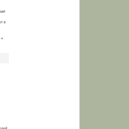
ам!
ют в
 »
и
юдей: