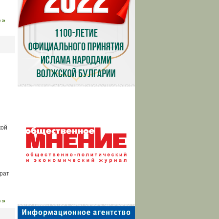
 »
кой
рат
 »