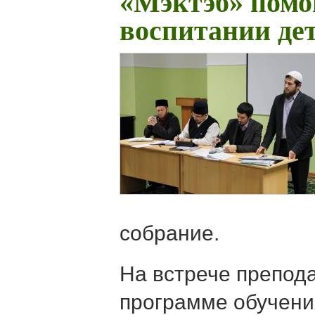
«Мэктэб» помо
воспитании де
собрание.
На встрече препод
программе обучени