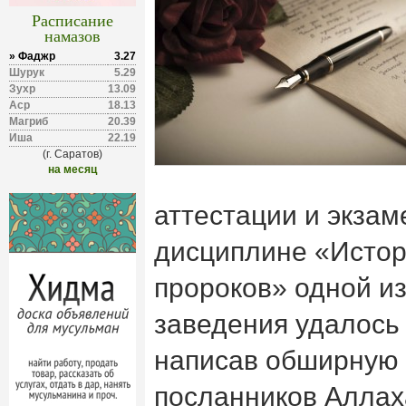
Расписание
намазов
» Фаджр
3.27
Шурук
5.29
Зухр
13.09
Аср
18.13
Магриб
20.39
Иша
22.19
(г. Саратов)
на месяц
аттестации и экзам
дисциплине «Истор
пророков» одной из
заведения удалось 
написав обширную 
посланников Аллаха