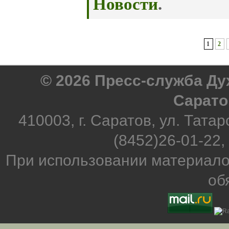
Новости
.
1
2
© 2026 Пресс-служба Д
Сарато
410003, г. Саратов, ул. Татар
(8452)26-01-22,
При использовании материало
об