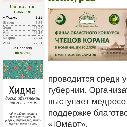
Расписание
намазов
» Фаджр
3.25
Шурук
5.27
Зухр
13.09
Аср
18.15
Магриб
20.41
Иша
22.21
(г. Саратов)
на месяц
проводится среди 
губернии. Организ
выступает медресе
поддержке благотв
«Юмарт».