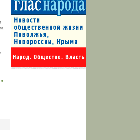
е
та
,
о
 »