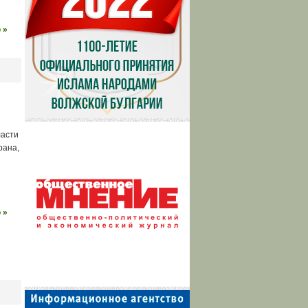
 »
ласти
рана,
 »