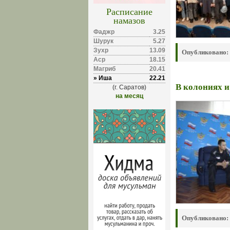
Расписание
намазов
Фаджр
3.25
Шурук
5.27
Зухр
13.09
Опубликовано:
Аср
18.15
Магриб
20.41
» Иша
22.21
В колониях и
(г. Саратов)
на месяц
Опубликовано: