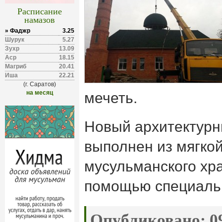
Расписание
намазов
» Фаджр
3.25
Шурук
5.27
Зухр
13.09
Аср
18.15
Магриб
20.41
Иша
22.21
(г. Саратов)
на месяц
мечеть.
Новый архитектурн
выполнен из мягкой
мусульманского хра
помощью специальн
Опубликовано:
09