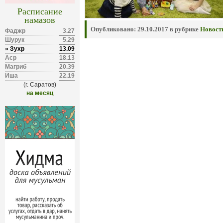
Расписание
намазов
Опубликовано:
29.10.2017 в рубрике
Новост
Фаджр
3.27
Шурук
5.29
» Зухр
13.09
Аср
18.13
Магриб
20.39
Иша
22.19
(г. Саратов)
на месяц