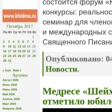
состоится форум «
конкурсы: реальнос
семинар для члено
Октябрь 2017
и международных с
Пн
Вт
Ср
Чт
Пт
Сб
Вс
1
Священного Писан
2
3
4
5
6
7
8
9
10
11
12
13
14
15
16
17
18
19
20
21
22
23
24
25
26
27
28
29
Опубликовано:
04
30
31
Новости
.
« Сен
Ноя »
Архивы
Август 2026
Июль 2026
Медресе «Шей
Июнь 2026
Май 2026
отметило юбил
Апрель 2026
Март 2026
Февраль 2026