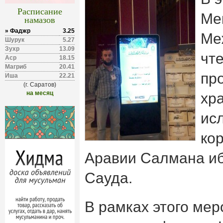
Расписание
Ме
намазов
» Фаджр
3.25
Ме
Шурук
5.27
Зухр
13.09
чт
Аср
18.15
Магриб
20.41
пр
Иша
22.21
(г. Саратов)
на месяц
хр
ис
ко
Аравии Салмана иб
Сауда.
В рамках этого мер