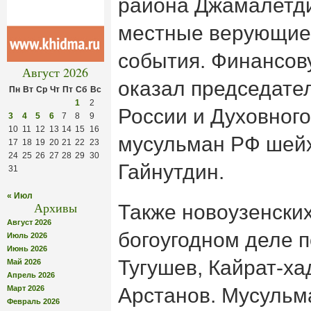
района Джамалетди
местные верующие 
события. Финансо
Август 2026
оказал председате
Пн
Вт
Ср
Чт
Пт
Сб
Вс
1
2
России и Духовног
3
4
5
6
7
8
9
10
11
12
13
14
15
16
мусульман РФ шейх
17
18
19
20
21
22
23
24
25
26
27
28
29
30
Гайнутдин.
31
« Июл
Архивы
Также новоузенски
Август 2026
богоугодном деле 
Июль 2026
Июнь 2026
Тугушев, Кайрат-х
Май 2026
Апрель 2026
Март 2026
Арстанов. Мусульм
Февраль 2026