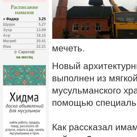
Расписание
намазов
» Фаджр
3.25
Шурук
5.27
Зухр
13.09
Аср
18.15
Магриб
20.41
мечеть.
Иша
22.21
(г. Саратов)
на месяц
Новый архитектурн
выполнен из мягкой
мусульманского хра
помощью специальн
Как рассказал има