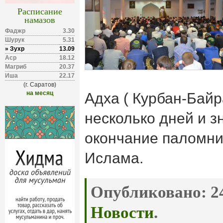
Расписание
намазов
Фаджр
3.30
Шурук
5.31
» Зухр
13.09
Аср
18.12
Магриб
20.37
Иша
22.17
(г. Саратов)
на месяц
Адха ( Курбан-Байр
несколько дней и з
окончание паломни
Ислама.
Опубликовано:
24
Новости
.