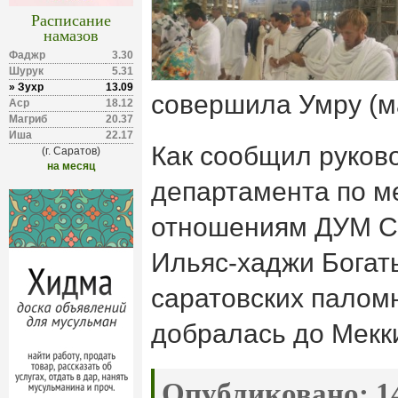
Расписание
намазов
Фаджр
3.30
Шурук
5.31
» Зухр
13.09
совершила Умру (м
Аср
18.12
Магриб
20.37
Иша
22.17
Как сообщил руков
(г. Саратов)
на месяц
департамента по 
отношениям ДУМ С
Ильяс-хаджи Богаты
саратовских палом
добралась до Мекк
Опубликовано:
14