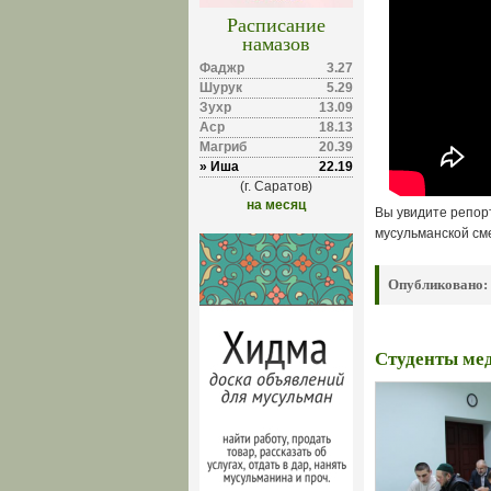
Расписание
намазов
Фаджр
3.27
Шурук
5.29
Зухр
13.09
Аср
18.13
Магриб
20.39
» Иша
22.19
(г. Саратов)
на месяц
Вы увидите репор
мусульманской см
Опубликовано:
Студенты ме