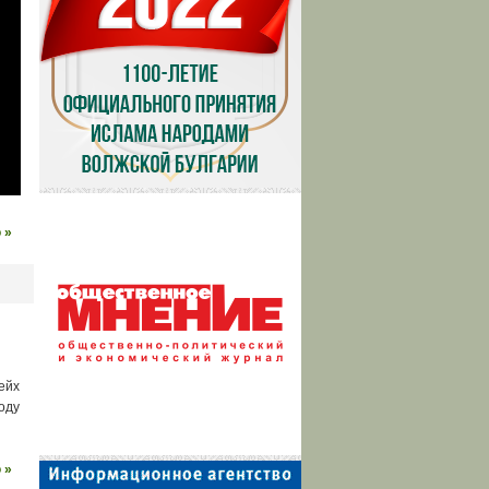
 »
ейх
оду
 »