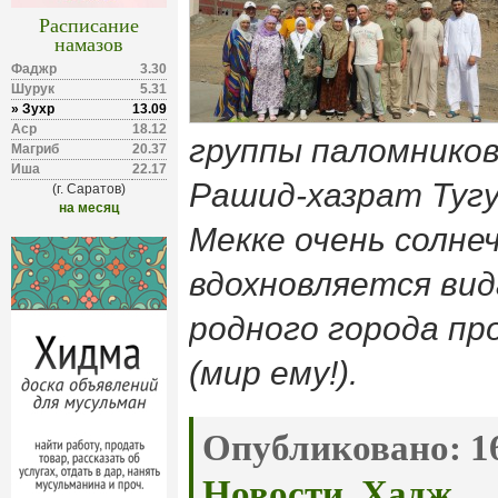
Расписание
намазов
Фаджр
3.30
Шурук
5.31
» Зухр
13.09
Аср
18.12
группы паломников
Магриб
20.37
Иша
22.17
Рашид-хазрат Тугу
(г. Саратов)
на месяц
Мекке очень солне
вдохновляется вид
родного города пр
(мир ему!).
Опубликовано:
16
Новости
,
Хадж
.