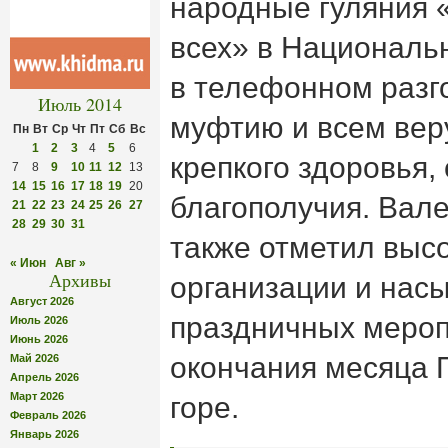
народные гуляния 
всех» в Националь
в телефонном разг
Июль 2014
муфтию и всем ве
Пн
Вт
Ср
Чт
Пт
Сб
Вс
1
2
3
4
5
6
крепкого здоровья, 
7
8
9
10
11
12
13
14
15
16
17
18
19
20
благополучия. Вал
21
22
23
24
25
26
27
28
29
30
31
также отметил выс
« Июн
Авг »
Архивы
организации и нас
Август 2026
праздничных мероп
Июль 2026
Июнь 2026
окончания месяца 
Май 2026
Апрель 2026
Март 2026
горе.
Февраль 2026
Январь 2026