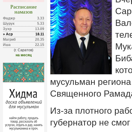
Расписание
Сар
намазов
Фаджр
3.33
Вал
Шурук
5.33
Зухр
13.09
тел
» Аср
18.11
Магриб
20.35
Мук
Иша
22.15
(г. Саратов)
на месяц
Биб
кот
мусульман региона
Священного Рамад
Из-за плотного раб
губернатор не смог