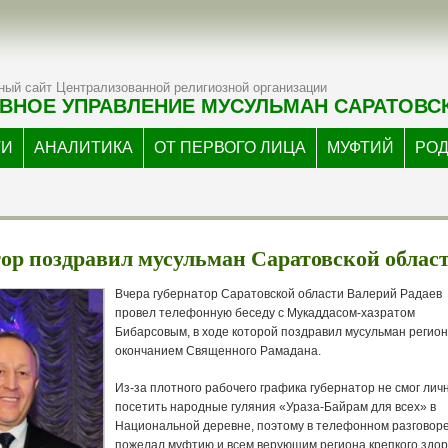
ый сайт Централизованной религиозной организации
ВНОЕ УПРАВЛЕНИЕ МУСУЛЬМАН САРАТОВС
ТИ
АНАЛИТИКА
ОТ ПЕРВОГО ЛИЦА
МУФТИЙ
РО
ор поздравил мусульман Саратовской облас
Вчера губернатор Саратовской области Валерий Радаев
провел телефонную беседу с Мукаддасом-хазратом
Бибарсовым, в ходе которой поздравил мусульман регион
окончанием Священного Рамадана.
Из-за плотного рабочего графика губернатор не смог лич
посетить народные гуляния «Ураза-Байрам для всех» в
Национальной деревне, поэтому в телефонном разговоре
пожелал муфтию и всем верующим региона крепкого здор