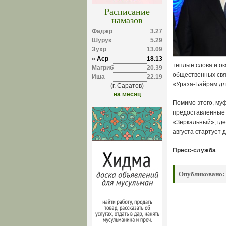
Расписание
намазов
Фаджр
3.27
Шурук
5.29
Зухр
13.09
» Аср
18.13
теплые слова и о
Магриб
20.39
общественных свя
Иша
22.19
«Ураза-Байрам дл
(г. Саратов)
на месяц
Помимо этого, му
предоставленные 
«Зеркальный», где
августа стартует 
Пресс-служба
Опубликовано: