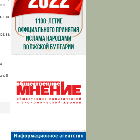
тил
та на
ра за
за
а с 8