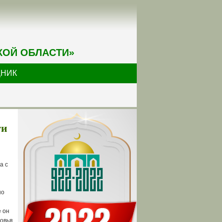
КОЙ ОБЛАСТИ»
ДНИК
ти
а с
но
 он
овья,