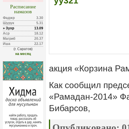
Расписание
намазов
Фаджр
3.30
Шурук
5.31
» Зухр
13.09
Аср
18.12
Магриб
20.37
Иша
22.17
(г. Саратов)
на месяц
акция «Корзина Ра
Как сообщил предс
«Рамадан-2014» Фа
Бибарсов,
Опубликовано:
01