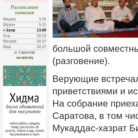
Расписание
намазов
Фаджр
3.30
Шурук
5.31
» Зухр
13.09
Аср
18.12
Магриб
20.37
большой совместн
Иша
22.17
(г. Саратов)
на месяц
(разговение).
Верующие встречал
приветствиями и и
На собрание приеха
Саратова, в том чи
Мукаддас-хазрат Б