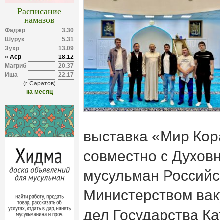
Расписание
намазов
Фаджр
3.30
Шурук
5.31
Зухр
13.09
» Аср
18.12
Магриб
20.37
Иша
22.17
(г. Саратов)
на месяц
выставка «Мир Кор
совместно с Духов
мусульман Российс
Министерством вак
дел Государства Ка