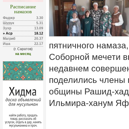
Расписание
намазов
Фаджр
3.30
Шурук
5.31
Зухр
13.09
» Аср
18.12
Магриб
20.37
пятничного намаза,
Иша
22.17
(г. Саратов)
на месяц
Соборной мечети в
недавнем соверше
поделились члены 
общины Рашид-хад
Ильмира-ханум Яф