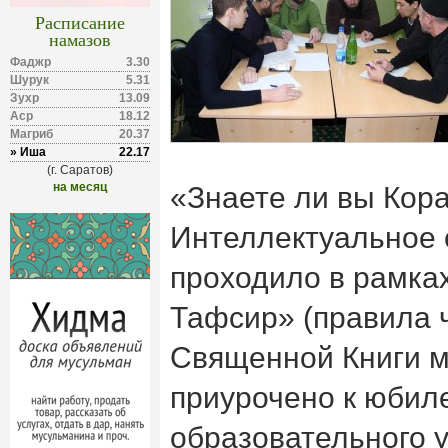
Расписание
намазов
Фаджр
3.30
Шурук
5.31
Зухр
13.09
Аср
18.12
Магриб
20.37
» Иша
22.17
(г. Саратов)
на месяц
«Знаете ли вы Кор
Интеллектуальное 
проходило в рамка
Тафсир» (правила 
Священной Книги м
приурочено к юбил
образовательного 