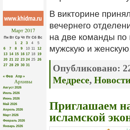
В викторине приня
вечернего отделен
Март 2017
на две команды по 
Пн
Вт
Ср
Чт
Пт
Сб
Вс
1
2
3
4
5
мужскую и женскую
6
7
8
9
10
11
12
13
14
15
16
17
18
19
20
21
22
23
24
25
26
27
28
29
30
31
Опубликовано:
22
« Фев
Апр »
Медресе
,
Новост
Архивы
Август 2026
Июль 2026
Июнь 2026
Приглашаем на
Май 2026
Апрель 2026
исламской эко
Март 2026
Февраль 2026
Январь 2026