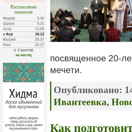
Расписание
намазов
Фаджр
3.30
Шурук
5.31
Зухр
13.09
» Аср
18.12
Магриб
20.37
Иша
22.17
(г. Саратов)
на месяц
посвященное 20-л
мечети.
Опубликовано:
14
Ивантеевка
,
Нов
Как подготовит