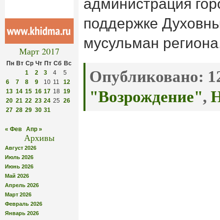
администрация гор
поддержке Духовны
мусульман региона
Март 2017
Пн
Вт
Ср
Чт
Пт
Сб
Вс
Опубликовано:
12
1
2
3
4
5
6
7
8
9
10
11
12
13
14
15
16
17
18
19
"Возрождение"
,
Н
20
21
22
23
24
25
26
27
28
29
30
31
« Фев
Апр »
Архивы
Август 2026
Июль 2026
Июнь 2026
Май 2026
Апрель 2026
Март 2026
Февраль 2026
Январь 2026