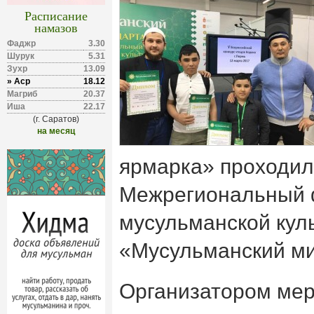
Расписание
намазов
Фаджр
3.30
Шурук
5.31
Зухр
13.09
» Аср
18.12
Магриб
20.37
Иша
22.17
(г. Саратов)
на месяц
ярмарка» проходил 
Межрегиональный
мусульманской кул
«Мусульманский ми
Организатором мер