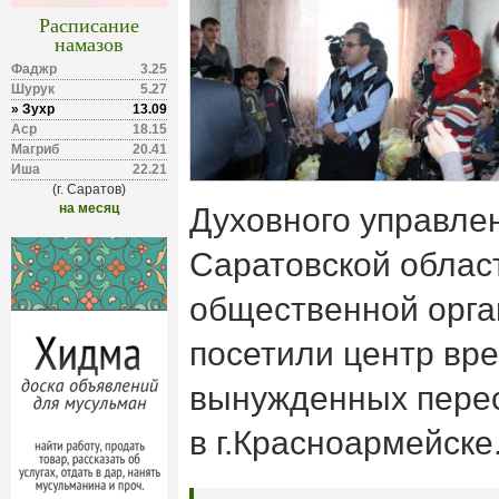
Расписание
намазов
Фаджр
3.25
Шурук
5.27
» Зухр
13.09
Аср
18.15
Магриб
20.41
Иша
22.21
(г. Саратов)
на месяц
Духовного управле
Саратовской облас
общественной орга
посетили центр вр
вынужденных пере
в г.Красноармейске