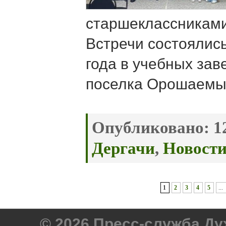
старшеклассниками
Встречи состоялис
года в учебных зав
поселка Орошаемы
Опубликовано:
12
Дергачи
,
Новост
1
2
3
4
5
...
© 2026 Пресс-служба Д