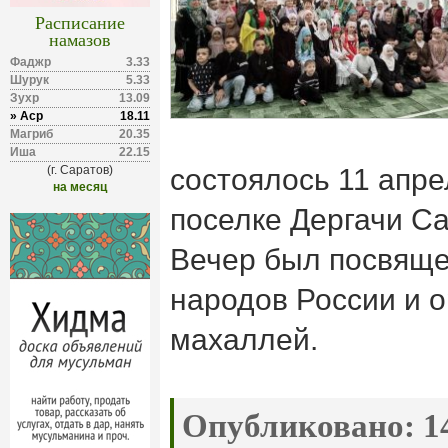
Расписание
намазов
Фаджр
3.33
Шурук
5.33
Зухр
13.09
» Аср
18.11
Магриб
20.35
Иша
22.15
(г. Саратов)
состоялось 11 апре
на месяц
поселке Дергачи Са
Вечер был посвяще
народов России и 
махаллей.
Опубликовано:
14