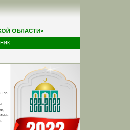
КОЙ ОБЛАСТИ»
ДНИК
рошло
и
ии,
мамы-
ль