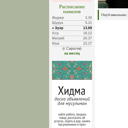
Расписание
намазов
Опубликовано:
Фаджр
3.30
Шурук
5.31
» Зухр
13.09
Аср
18.12
Магриб
20.37
Иша
22.17
(г. Саратов)
на месяц