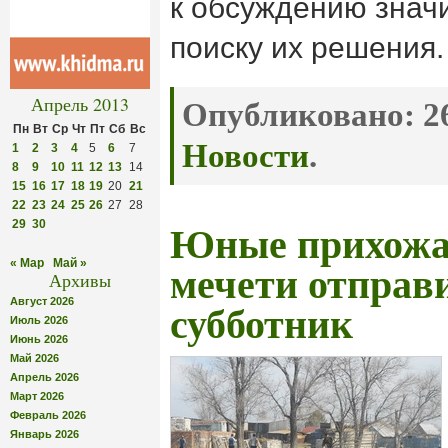
к обсуждению знач
поиску их решения.
Апрель 2013
Опубликовано:
26
Пн
Вт
Ср
Чт
Пт
Сб
Вс
Новости
.
1
2
3
4
5
6
7
8
9
10
11
12
13
14
15
16
17
18
19
20
21
22
23
24
25
26
27
28
29
30
Юные прихожан
« Мар
Май »
мечети отправ
Архивы
Август 2026
субботник
Июль 2026
Июнь 2026
Май 2026
Апрель 2026
Март 2026
Февраль 2026
Январь 2026