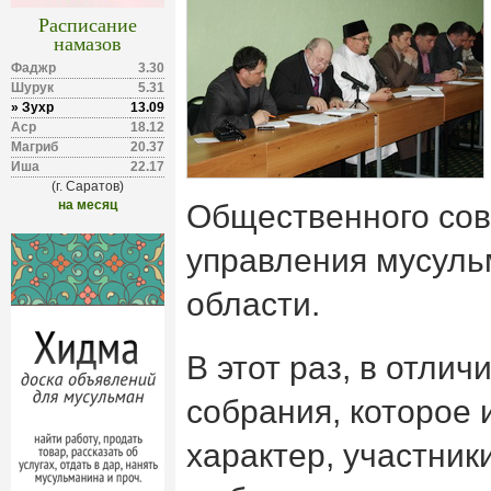
Расписание
намазов
Фаджр
3.30
Шурук
5.31
» Зухр
13.09
Аср
18.12
Магриб
20.37
Иша
22.17
(г. Саратов)
на месяц
Общественного сов
управления мусуль
области.
В этот раз, в отлич
собрания, которое
характер, участни