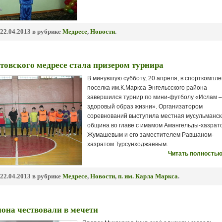
22.04.2013 в рубрике
Медресе
,
Новости
.
товского медресе стала призером турнира
В минувшую субботу, 20 апреля, в спорткомпле
поселка им.К.Маркса Энгельсского района
завершился турнир по мини-футболу «Ислам –
здоровый образ жизни». Организатором
соревнований выступила местная мусульманс
община во главе с имамом Амангельды-хазрат
Жумашевым и его заместителем Равшаном-
хазратом Турсунходжаевым.
Читать полностью
22.04.2013 в рубрике
Медресе
,
Новости
,
п. им. Карла Маркса
.
она чествовали в мечети