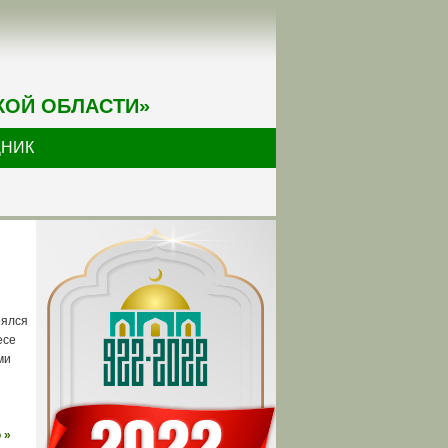
КОЙ ОБЛАСТИ»
ДНИК
оялся
есе
ми
 »