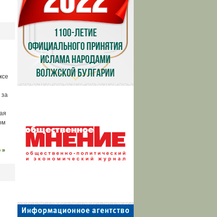
ксе
 за
кая
ом
 »