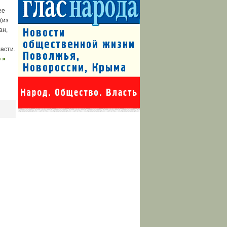
ее
(из
ан,
асти.
 »