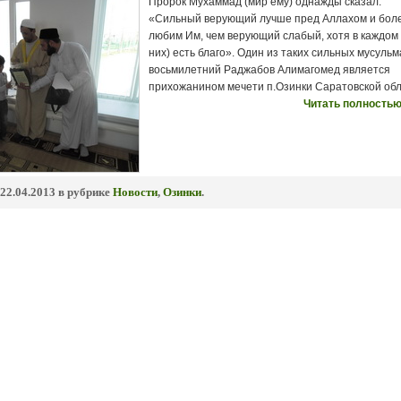
Пророк Мухаммад (мир ему) однажды сказал:
«Сильный верующий лучше пред Аллахом и бол
любим Им, чем верующий слабый, хотя в каждом 
них) есть благо». Один из таких сильных мусульм
восьмилетний Раджабов Алимагомед является
прихожанином мечети п.Озинки Саратовской обл
Читать полностью
22.04.2013 в рубрике
Новости
,
Озинки
.