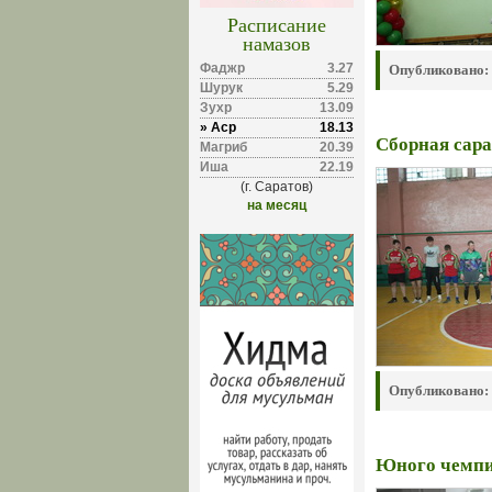
Расписание
намазов
Фаджр
3.27
Опубликовано:
Шурук
5.29
Зухр
13.09
» Аср
18.13
Сборная сара
Магриб
20.39
Иша
22.19
(г. Саратов)
на месяц
Опубликовано:
Юного чемпи