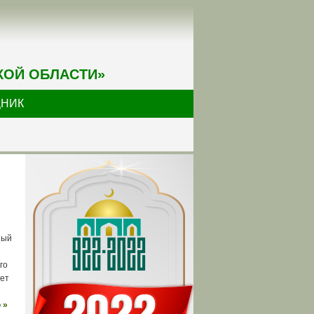
КОЙ ОБЛАСТИ»
ДНИК
ный
го
ет
 »