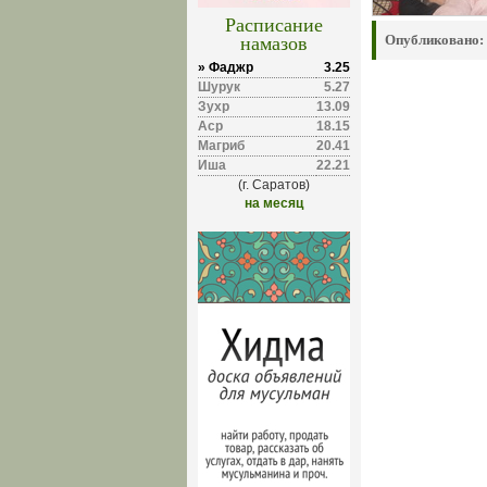
Расписание
намазов
Опубликовано:
» Фаджр
3.25
Шурук
5.27
Зухр
13.09
Аср
18.15
Магриб
20.41
Иша
22.21
(г. Саратов)
на месяц