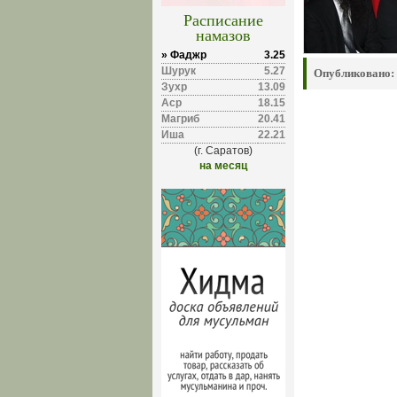
Расписание
намазов
» Фаджр
3.25
Шурук
5.27
Опубликовано:
Зухр
13.09
Аср
18.15
Магриб
20.41
Иша
22.21
(г. Саратов)
на месяц