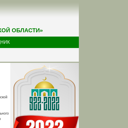
КОЙ ОБЛАСТИ»
ДНИК
вской
ьного
ы