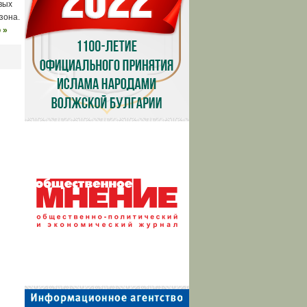
вых
зона.
 »