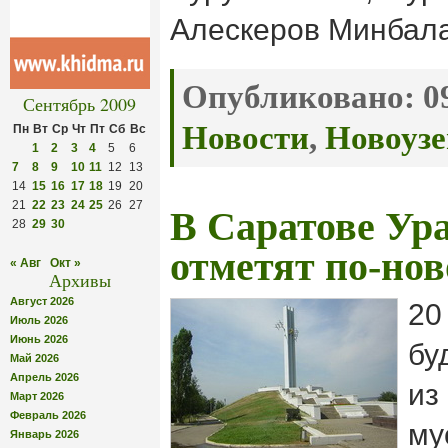
Алескеров Минбал
Опубликовано:
09
Сентябрь 2009
Новости
,
Новоузе
Пн
Вт
Ср
Чт
Пт
Сб
Вс
1
2
3
4
5
6
7
8
9
10
11
12
13
14
15
16
17
18
19
20
21
22
23
24
25
26
27
В Саратове Ур
28
29
30
отметят по-но
« Авг
Окт »
Архивы
Август 2026
20
Июль 2026
Июнь 2026
бу
Май 2026
Апрель 2026
из
Март 2026
Февраль 2026
му
Январь 2026