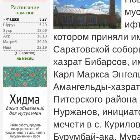
Расписание
му
намазов
» Фаджр
3.27
ифт
Шурук
5.29
Зухр
13.09
котором приняли и
Аср
18.13
Магриб
20.39
Саратовской собор
Иша
22.19
(г. Саратов)
на месяц
хазрат Бибарсов, и
Карл Маркса Энгел
Амангельды-хазра
Питерского района
Нуржанов, инициат
мечети в с. Курило
Бурумбай-ака, Мура