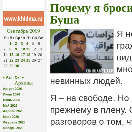
Почему я брос
Буша
Сентябрь 2009
Я н
Пн
Вт
Ср
Чт
Пт
Сб
Вс
гра
1
2
3
4
5
6
7
8
9
10
11
12
13
вид
14
15
16
17
18
19
20
21
22
23
24
25
26
27
28
29
30
мно
« Авг
Окт »
невинных людей.
Архивы
Август 2026
Июль 2026
Я – на свободе. Но
Июнь 2026
Май 2026
прежнему в плену. 
Апрель 2026
Март 2026
разговоров о том, ч
Февраль 2026
Январь 2026