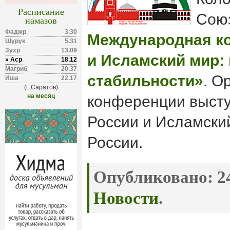
Расписание
Союз
намазов
Фаджр
3.30
Международная к
Шурук
5.31
Зухр
13.09
и Исламский мир:
» Аср
18.12
Магриб
20.37
стабильности»
. О
Иша
22.17
(г. Саратов)
на месяц
конференции выст
России и Исламски
России.
Опубликовано:
24
Новости
.