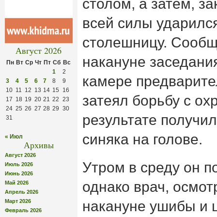
столом, а затем, за
всей силы ударился
столешницу. Сообщ
Август 2026
накануне заседания
Пн
Вт
Ср
Чт
Пт
Сб
Вс
1
2
камере предварите
3
4
5
6
7
8
9
10
11
12
13
14
15
16
затеял борьбу с ох
17
18
19
20
21
22
23
24
25
26
27
28
29
30
результате получи
31
синяка на голове.
« Июл
Архивы
Август 2026
Утром в среду он п
Июль 2026
Июнь 2026
однако врач, осмо
Май 2026
Апрель 2026
Март 2026
накануне ушибы и ц
Февраль 2026