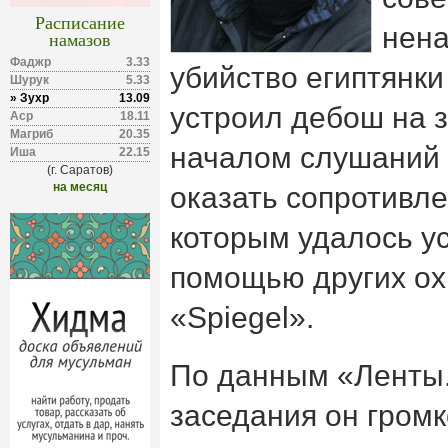
Расписание
нена
намазов
Фаджр
3.33
убийство египтянки
Шурук
5.33
» Зухр
13.09
устроил дебош на 
Аср
18.11
Магриб
20.35
началом слушаний 
Иша
22.15
(г. Саратов)
на месяц
оказать сопротивл
которым удалось ус
помощью других ох
«Spiegel».
По данным «Ленты.
заседания он громк