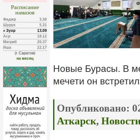
Расписание
намазов
Фаджр
3.30
Шурук
5.31
» Зухр
13.09
Аср
18.12
Магриб
20.37
Иша
22.17
(г. Саратов)
на месяц
Новые Бурасы. В м
мечети он встретил
Опубликовано:
02
Аткарск
,
Новост