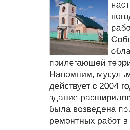
наст
пого
рабо
Собо
обл
прилегающей терри
Напомним, мусуль
действует с 2004 го
здание расширилось
была возведена пр
ремонтных работ в 