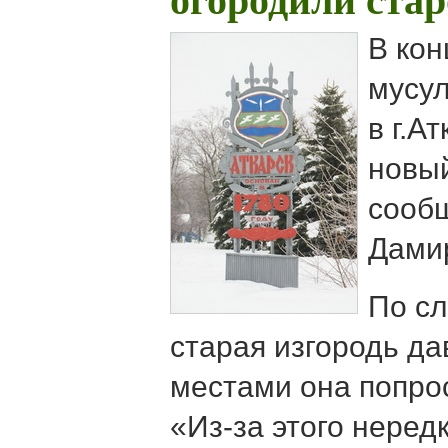
огородили ста
В кон
мусу
в г.А
новый
сооб
Дами
По сл
старая изгородь да
местами она попрос
«Из-за этого неред