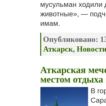
мусульман ходили
животные», — подч
имам.
Опубликовано:
13
Аткарск
,
Новост
Аткарская меч
местом отдыха
В го
Сара