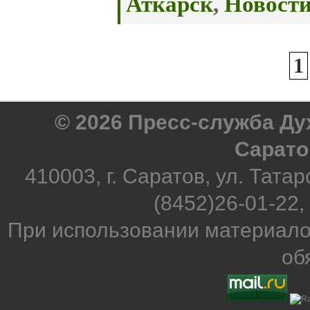
Аткарск
,
Новост
1
© 2026 Пресс-служба Д
Сарато
410003, г. Саратов, ул. Татар
(8452)26-01-22,
При использовании материало
об