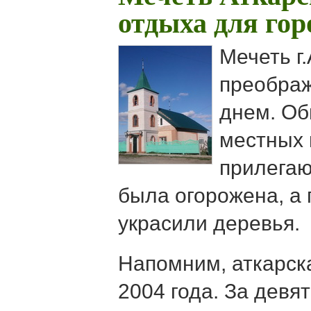
отдыха для го
Мечеть г
преображ
днем. О
местных
прилега
была огорожена, а 
украсили деревья.
Напомним, аткарска
2004 года. За девя