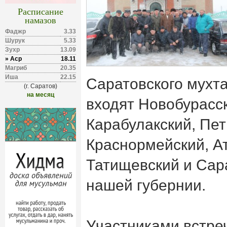
Расписание
намазов
Фаджр
3.33
Шурук
5.33
Зухр
13.09
» Аср
18.11
Магриб
20.35
Иша
22.15
Саратовского мухта
(г. Саратов)
на месяц
входят Новобурасск
Карабулакский, Пет
Краснормейский, Ат
Татищевский и Сар
нашей губернии.
Участниками встре