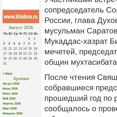
сопредседатель Со
России, глава Духо
Август 2026
мусульман Саратов
Пн
Вт
Ср
Чт
Пт
Сб
Вс
1
2
Мукаддас-хазрат Б
3
4
5
6
7
8
9
10
11
12
13
14
15
16
мечетей, председат
17
18
19
20
21
22
23
24
25
26
27
28
29
30
общин мухтасибата
31
« Июл
После чтения Свящ
Архивы
Август 2026
собравшиеся предс
Июль 2026
Июнь 2026
прошедший год по 
Май 2026
Апрель 2026
сообщалось о про
Март 2026
Февраль 2026