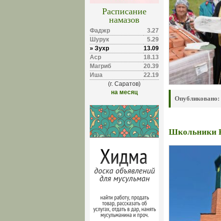
Расписание
намазов
Фаджр
3.27
Шурук
5.29
» Зухр
13.09
Аср
18.13
Магриб
20.39
Иша
22.19
(г. Саратов)
на месяц
Опубликовано:
Школьники К