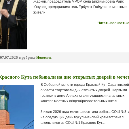
Жарков, председатель МРОМ села Биктимировка Раис
Юнусов, предприниматель Ербулат Габдулин и местные
жители.
Читать полностью
07.07.2026 в рубрике
Новости
.
расного Кута побывали на дне открытых дверей в мече
В Соборной мечети города Красный Кут Саратовско
области стартовали дни открытых дверей. Первыми
гостями в доме Аллаха стали учащиеся начальных
классов местных общеобразовательных школ.
3 июля 2026 года мечеть посетили ребята СОШ №3, 
на следующий день мусульманский храм встречал
школьников из СОШ №1 Красного Кута.