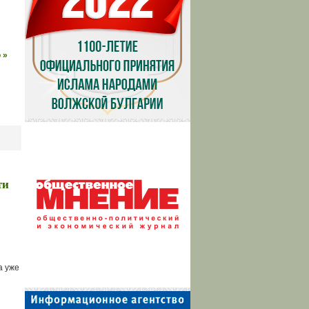
 »
ти
й
а уже