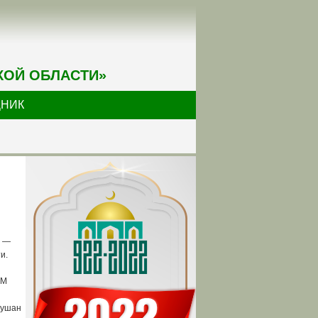
КОЙ ОБЛАСТИ»
ДНИК
е —
и.
УМ
Рушан