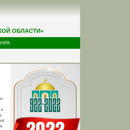
КОЙ ОБЛАСТИ»
ДНИК
ие
 в
ь
кой
ов.