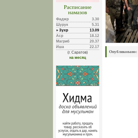
Расписание
намазов
Фаджр
3.30
Шурук
5.31
» Зухр
13.09
Аср
18.12
Магриб
20.37
Иша
22.17
Опубликовано:
(г. Саратов)
на месяц