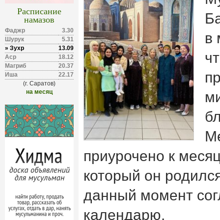
Расписание
Б
намазов
Фаджр
3.30
в
Шурук
5.31
» Зухр
13.09
чт
Аср
18.12
Магриб
20.37
п
Иша
22.17
(г. Саратов)
на месяц
м
б
М
приурочено к месяц
который он родился
данный момент сог
календарю.