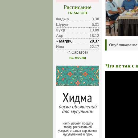
Расписание
намазов
Фаджр
3.30
Шурук
5.31
Зухр
13.09
Аср
18.12
» Магриб
20.37
Опубликовано:
Иша
22.17
(г. Саратов)
на месяц
Что не так с