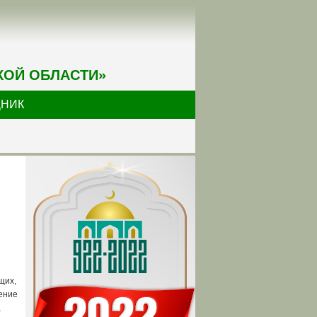
КОЙ ОБЛАСТИ»
ДНИК
,
щих,
ение
,