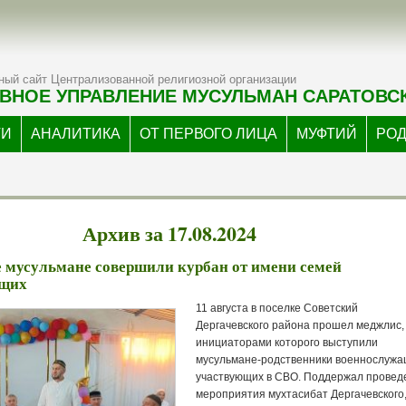
ый сайт Централизованной религиозной организации
ВНОЕ УПРАВЛЕНИЕ МУСУЛЬМАН САРАТОВС
ТИ
АНАЛИТИКА
ОТ ПЕРВОГО ЛИЦА
МУФТИЙ
РО
Архив за 17.08.2024
 мусульмане совершили курбан от имени семей
ащих
11 августа в поселке Советский
Дергачевского района прошел меджлис
инициаторами которого выступили
мусульмане-родственники военнослужа
участвующих в СВО. Поддержал провед
мероприятия мухтасибат Дергачевского