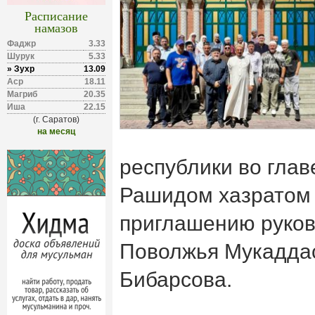
Расписание
намазов
Фаджр
3.33
Шурук
5.33
» Зухр
13.09
Аср
18.11
Магриб
20.35
Иша
22.15
(г. Саратов)
на месяц
республики во глав
Рашидом хазратом
приглашению руко
Поволжья Мукаддас
Бибарсова.