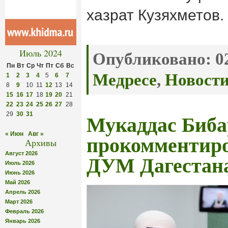
хазрат Кузяхметов.
Июль 2024
Опубликовано:
02
Пн
Вт
Ср
Чт
Пт
Сб
Вс
Медресе
,
Новост
1
2
3
4
5
6
7
8
9
10
11
12
13
14
15
16
17
18
19
20
21
22
23
24
25
26
27
28
29
30
31
Мукаддас Биба
« Июн
Авг »
прокомментиро
Архивы
Август 2026
ДУМ Дагестан
Июль 2026
Июнь 2026
Май 2026
Апрель 2026
Март 2026
Февраль 2026
Январь 2026