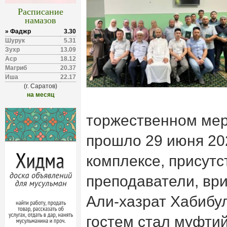
Расписание
намазов
» Фаджр
3.30
Шурук
5.31
Зухр
13.09
Аср
18.12
Магриб
20.37
Иша
22.17
(г. Саратов)
на месяц
торжественном мер
прошло 29 июня 20
комплексе, присутс
преподаватели, вр
Али-хазрат Хабибу
гостем стал муфт