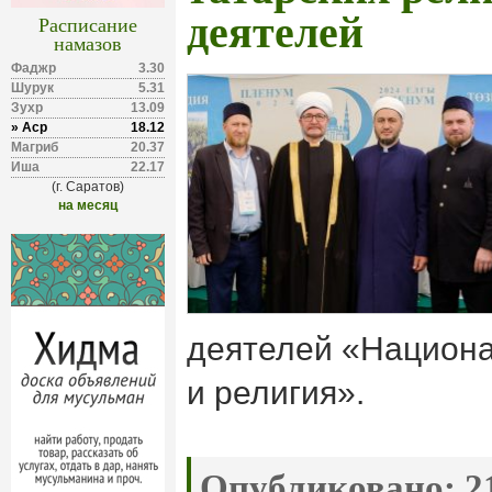
деятелей
Расписание
намазов
Фаджр
3.30
Шурук
5.31
Зухр
13.09
» Аср
18.12
Магриб
20.37
Иша
22.17
(г. Саратов)
на месяц
деятелей «Национ
и религия».
Опубликовано:
21