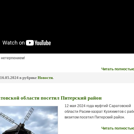
с нетерпением!
Читать полностью
16.05.2024 в рубрике
Новости
.
товской области посетил Питерский район
12 мая 2024 года муфтий Саратовской
области Расим-хазрат Кузяхметов с ра
визитом посетил Питерский район.
Читать полностью