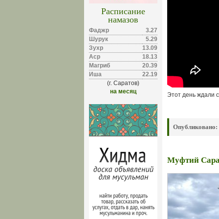
Расписание
намазов
Фаджр
3.27
Шурук
5.29
Зухр
13.09
Аср
18.13
Магриб
20.39
Иша
22.19
(г. Саратов)
на месяц
Этот день ждали 
Опубликовано:
Муфтий Сара