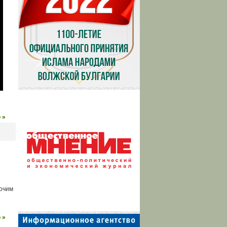
 »
бочим
 »