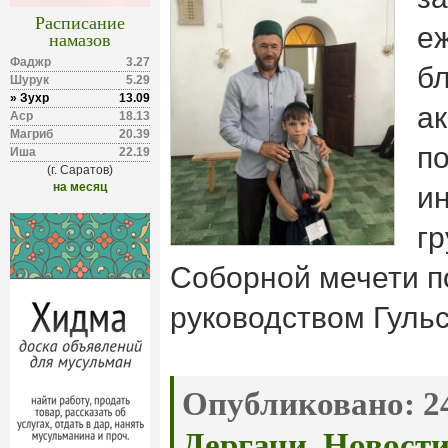
Расписание
е
намазов
Фаджр
3.27
б
Шурук
5.29
» Зухр
13.09
а
Аср
18.13
Магриб
20.39
п
Иша
22.19
(г. Саратов)
на месяц
и
г
Соборной мечети п
руководством Гуль
Опубликовано:
24
Дергачи
,
Новост