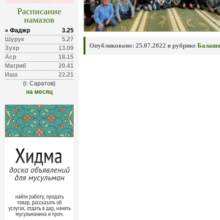
Расписание
намазов
» Фаджр
3.25
Шурук
5.27
Опубликовано:
25.07.2022 в рубрике
Балаш
Зухр
13.09
Аср
18.15
Магриб
20.41
Иша
22.21
(г. Саратов)
на месяц